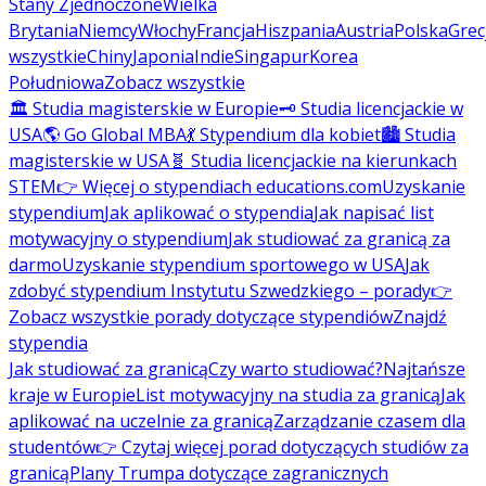
Stany Zjednoczone
Wielka
Brytania
Niemcy
Włochy
Francja
Hiszpania
Austria
Polska
Grec
wszystkie
Chiny
Japonia
Indie
Singapur
Korea
Południowa
Zobacz wszystkie
🏛️ Studia magisterskie w Europie
🗝️ Studia licencjackie w
USA
🌎 Go Global MBA
💃 Stypendium dla kobiet
🏙️ Studia
magisterskie w USA
🧬 Studia licencjackie na kierunkach
STEM
👉 Więcej o stypendiach educations.com
Uzyskanie
stypendium
Jak aplikować o stypendia
Jak napisać list
motywacyjny o stypendium
Jak studiować za granicą za
darmo
Uzyskanie stypendium sportowego w USA
Jak
zdobyć stypendium Instytutu Szwedzkiego – porady
👉
Zobacz wszystkie porady dotyczące stypendiów
Znajdź
stypendia
Jak studiować za granicą
Czy warto studiować?
Najtańsze
kraje w Europie
List motywacyjny na studia za granicą
Jak
aplikować na uczelnie za granicą
Zarządzanie czasem dla
studentów
👉 Czytaj więcej porad dotyczących studiów za
granicą
Plany Trumpa dotyczące zagranicznych