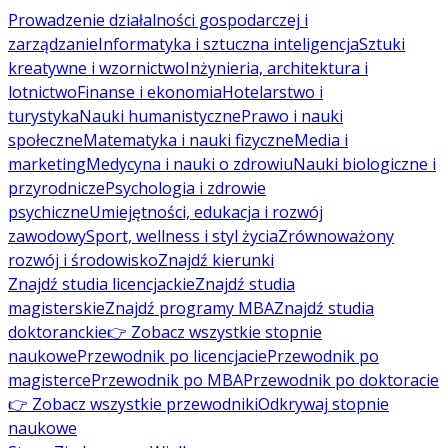
Prowadzenie działalności gospodarczej i
zarządzanie
Informatyka i sztuczna inteligencja
Sztuki
kreatywne i wzornictwo
Inżynieria, architektura i
lotnictwo
Finanse i ekonomia
Hotelarstwo i
turystyka
Nauki humanistyczne
Prawo i nauki
społeczne
Matematyka i nauki fizyczne
Media i
marketing
Medycyna i nauki o zdrowiu
Nauki biologiczne i
przyrodnicze
Psychologia i zdrowie
psychiczne
Umiejętności, edukacja i rozwój
zawodowy
Sport, wellness i styl życia
Zrównoważony
rozwój i środowisko
Znajdź kierunki
Znajdź studia licencjackie
Znajdź studia
magisterskie
Znajdź programy MBA
Znajdź studia
doktoranckie
👉 Zobacz wszystkie stopnie
naukowe
Przewodnik po licencjacie
Przewodnik po
magisterce
Przewodnik po MBA
Przewodnik po doktoracie
👉 Zobacz wszystkie przewodniki
Odkrywaj stopnie
naukowe