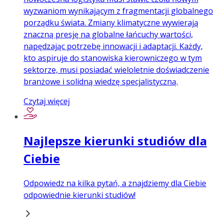
wyzwaniom wynikającym z fragmentacji globalnego
porządku świata. Zmiany klimatyczne wywierają
znaczną presję na globalne łańcuchy wartości,
napędzając potrzebę innowacji i adaptacji. Każdy,
kto aspiruje do stanowiska kierowniczego w tym
sektorze, musi posiadać wieloletnie doświadczenie
branżowe i solidną wiedzę specjalistyczną.
Czytaj więcej
Najlepsze kierunki studiów dla
Ciebie
Odpowiedz na kilka pytań, a znajdziemy dla Ciebie
odpowiednie kierunki studiów!