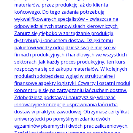
materiałów, przez produkcję, aż do klienta
końcowego. Do tego zadania potrzebują
wykwalifikowanych specjalistów – zwłaszcza na
odpowiedzialnych stanowiskach kierowniczych.
Zanurz się głęboko w zarządzanie produkcją,
dystrybucją i łańcuchem dostaw. Dzięki temu
pakietowi wiedzy odnajdziesz swoje miejsce w
firmach produkcyjnych i handlowych we wszystkich
sektorach. Jak każdy proces produkcyjny, ten kurs
rozpoczyna się od zakupu materiałów. W kolejnych
modułach zdobędziesz wgląd w strukturalne i
finansowe aspekty logistyki. Czwarty i ostatni moduł
koncentruje się na zarządzaniu łańcuchem dostaw.
Zdobędziesz podstawy i nauczysz się wdrażać
innowacyjne koncepcje usprawniania łańcucha
dostaw w praktyce zawodowej. Otrzymasz certyfikat
uniwersytecki po pomyślnym zdaniu dwóch
egzaminów pisemnych i dwóch prac zaliczeniowych.
Treści kształcenia ustawicznego są oceniane na