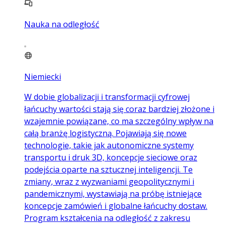
Nauka na odległość
Niemiecki
W dobie globalizacji i transformacji cyfrowej
łańcuchy wartości stają się coraz bardziej złożone i
wzajemnie powiązane, co ma szczególny wpływ na
całą branżę logistyczną. Pojawiają się nowe
technologie, takie jak autonomiczne systemy
transportu i druk 3D, koncepcje sieciowe oraz
podejścia oparte na sztucznej inteligencji. Te
zmiany, wraz z wyzwaniami geopolitycznymi i
pandemicznymi, wystawiają na próbę istniejące
koncepcje zamówień i globalne łańcuchy dostaw.
Program kształcenia na odległość z zakresu