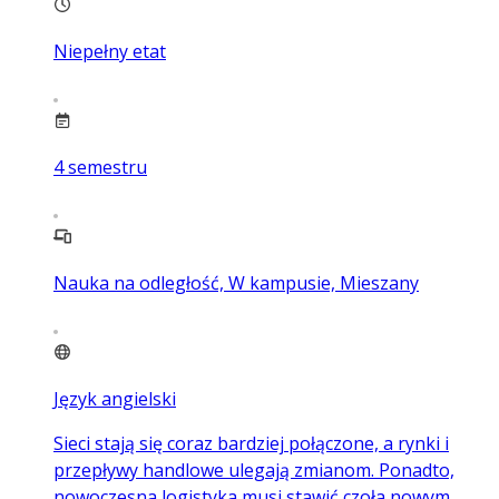
Niepełny etat
4
semestru
Nauka na odległość, W kampusie, Mieszany
Język angielski
Sieci stają się coraz bardziej połączone, a rynki i
przepływy handlowe ulegają zmianom. Ponadto,
nowoczesna logistyka musi stawić czoła nowym