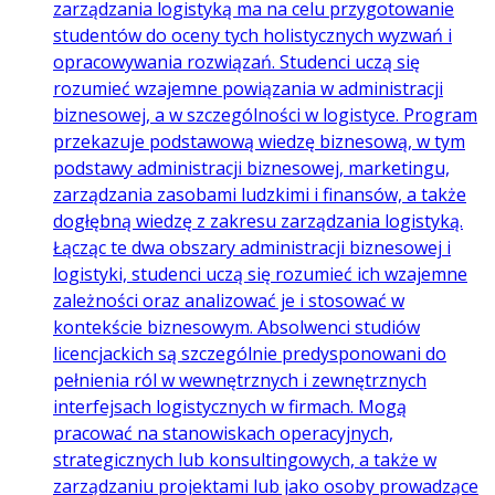
zarządzania logistyką ma na celu przygotowanie
studentów do oceny tych holistycznych wyzwań i
opracowywania rozwiązań. Studenci uczą się
rozumieć wzajemne powiązania w administracji
biznesowej, a w szczególności w logistyce. Program
przekazuje podstawową wiedzę biznesową, w tym
podstawy administracji biznesowej, marketingu,
zarządzania zasobami ludzkimi i finansów, a także
dogłębną wiedzę z zakresu zarządzania logistyką.
Łącząc te dwa obszary administracji biznesowej i
logistyki, studenci uczą się rozumieć ich wzajemne
zależności oraz analizować je i stosować w
kontekście biznesowym. Absolwenci studiów
licencjackich są szczególnie predysponowani do
pełnienia ról w wewnętrznych i zewnętrznych
interfejsach logistycznych w firmach. Mogą
pracować na stanowiskach operacyjnych,
strategicznych lub konsultingowych, a także w
zarządzaniu projektami lub jako osoby prowadzące