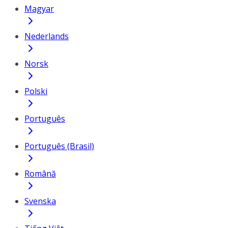
Magyar
Nederlands
Norsk
Polski
Português
Português (Brasil)
Română
Svenska