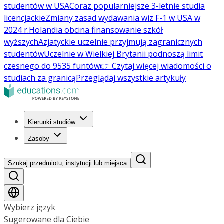
studentów w USA
Coraz popularniejsze 3-letnie studia
licencjackie
Zmiany zasad wydawania wiz F-1 w USA w
2024 r.
Holandia obcina finansowanie szkół
wyższych
Azjatyckie uczelnie przyjmują zagranicznych
studentów
Uczelnie w Wielkiej Brytanii podnoszą limit
czesnego do 9535 funtów
👉 Czytaj więcej wiadomości o
studiach za granicą
Przeglądaj wszystkie artykuły
Kierunki studiów
Zasoby
Szukaj przedmiotu, instytucji lub miejsca
Wybierz język
Sugerowane dla Ciebie