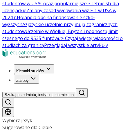
studentów w USA
Coraz popularniejsze 3-letnie studia
licencjackie
Zmiany zasad wydawania wiz F-1 w USA w
2024 r.
Holandia obcina finansowanie szkół
wyższych
Azjatyckie uczelnie przyjmują zagranicznych
studentów
Uczelnie w Wielkiej Brytanii podnoszą limit
czesnego do 9535 funtów
👉 Czytaj więcej wiadomości o
studiach za granicą
Przeglądaj wszystkie artykuły
Kierunki studiów
Zasoby
Szukaj przedmiotu, instytucji lub miejsca
Wybierz język
Sugerowane dla Ciebie