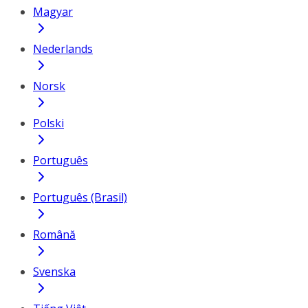
Magyar
Nederlands
Norsk
Polski
Português
Português (Brasil)
Română
Svenska