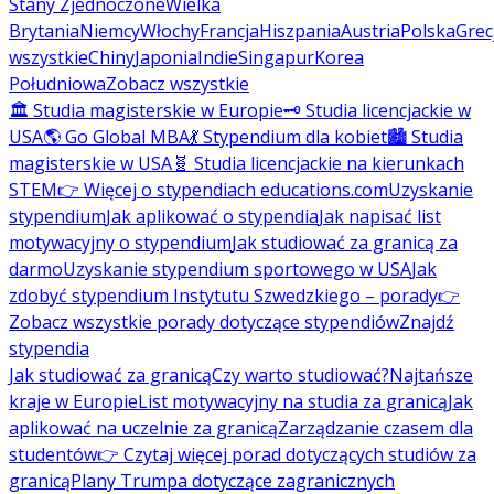
Stany Zjednoczone
Wielka
Brytania
Niemcy
Włochy
Francja
Hiszpania
Austria
Polska
Grec
wszystkie
Chiny
Japonia
Indie
Singapur
Korea
Południowa
Zobacz wszystkie
🏛️ Studia magisterskie w Europie
🗝️ Studia licencjackie w
USA
🌎 Go Global MBA
💃 Stypendium dla kobiet
🏙️ Studia
magisterskie w USA
🧬 Studia licencjackie na kierunkach
STEM
👉 Więcej o stypendiach educations.com
Uzyskanie
stypendium
Jak aplikować o stypendia
Jak napisać list
motywacyjny o stypendium
Jak studiować za granicą za
darmo
Uzyskanie stypendium sportowego w USA
Jak
zdobyć stypendium Instytutu Szwedzkiego – porady
👉
Zobacz wszystkie porady dotyczące stypendiów
Znajdź
stypendia
Jak studiować za granicą
Czy warto studiować?
Najtańsze
kraje w Europie
List motywacyjny na studia za granicą
Jak
aplikować na uczelnie za granicą
Zarządzanie czasem dla
studentów
👉 Czytaj więcej porad dotyczących studiów za
granicą
Plany Trumpa dotyczące zagranicznych