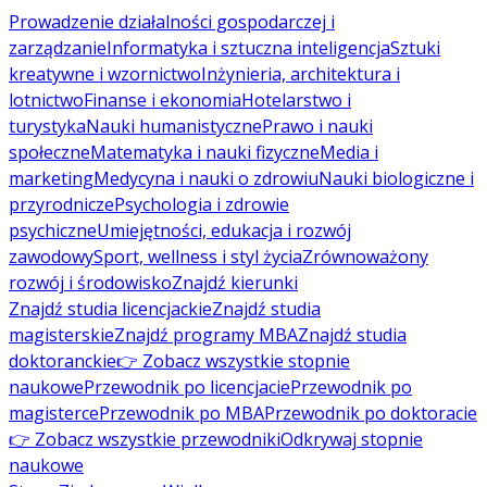
Prowadzenie działalności gospodarczej i
zarządzanie
Informatyka i sztuczna inteligencja
Sztuki
kreatywne i wzornictwo
Inżynieria, architektura i
lotnictwo
Finanse i ekonomia
Hotelarstwo i
turystyka
Nauki humanistyczne
Prawo i nauki
społeczne
Matematyka i nauki fizyczne
Media i
marketing
Medycyna i nauki o zdrowiu
Nauki biologiczne i
przyrodnicze
Psychologia i zdrowie
psychiczne
Umiejętności, edukacja i rozwój
zawodowy
Sport, wellness i styl życia
Zrównoważony
rozwój i środowisko
Znajdź kierunki
Znajdź studia licencjackie
Znajdź studia
magisterskie
Znajdź programy MBA
Znajdź studia
doktoranckie
👉 Zobacz wszystkie stopnie
naukowe
Przewodnik po licencjacie
Przewodnik po
magisterce
Przewodnik po MBA
Przewodnik po doktoracie
👉 Zobacz wszystkie przewodniki
Odkrywaj stopnie
naukowe