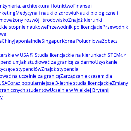
Inżynieria, architektura i lotnictwo
Finanse i
rketing
Medycyna i nauki o zdrowiu
Nauki biologiczne i
noważony rozwój i środowisko
Znajdź kierunki
tkie stopnie naukowe
Przewodnik po licencjacie
Przewodnik
owe
e
Chiny
Japonia
Indie
Singapur
Korea Południowa
Zobacz
terskie w USA
🧬 Studia licencjackie na kierunkach STEM
👉
typendium
Jak studiować za granicą za darmo
Uzyskanie
tyczące stypendiów
Znajdź stypendia
kować na uczelnie za granicą
Zarządzanie czasem dla
 USA
Coraz popularniejsze 3-letnie studia licencjackie
Zmiany
agranicznych studentów
Uczelnie w Wielkiej Brytanii
ły