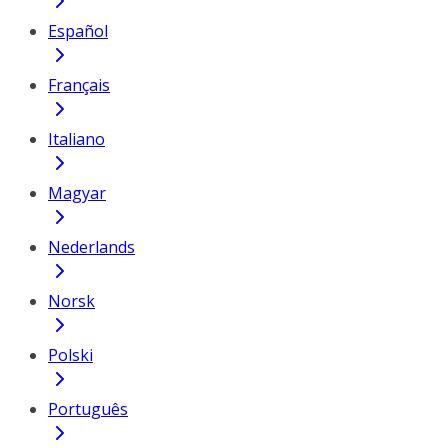
Español
Français
Italiano
Magyar
Nederlands
Norsk
Polski
Português