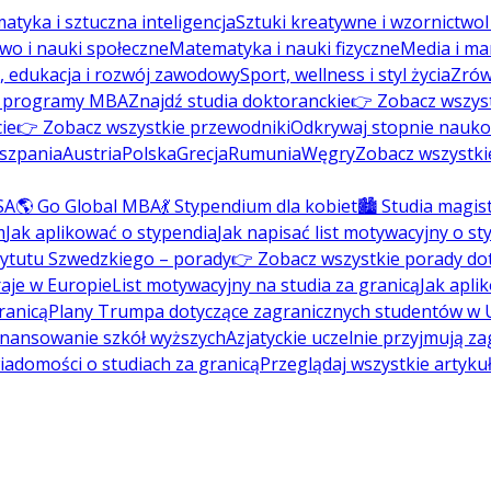
atyka i sztuczna inteligencja
Sztuki kreatywne i wzornictwo
wo i nauki społeczne
Matematyka i nauki fizyczne
Media i ma
, edukacja i rozwój zawodowy
Sport, wellness i styl życia
Zrów
ź programy MBA
Znajdź studia doktoranckie
👉 Zobacz wszys
ie
👉 Zobacz wszystkie przewodniki
Odkrywaj stopnie nauk
szpania
Austria
Polska
Grecja
Rumunia
Węgry
Zobacz wszystki
SA
🌎 Go Global MBA
💃 Stypendium dla kobiet
🏙️ Studia magis
m
Jak aplikować o stypendia
Jak napisać list motywacyjny o s
tytutu Szwedzkiego – porady
👉 Zobacz wszystkie porady do
aje w Europie
List motywacyjny na studia za granicą
Jak apli
ranicą
Plany Trumpa dotyczące zagranicznych studentów w
inansowanie szkół wyższych
Azjatyckie uczelnie przyjmują z
wiadomości o studiach za granicą
Przeglądaj wszystkie artyku