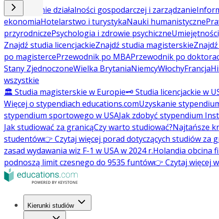
Prowadzenie działalności gospodarczej i zarządzanie
Inform
ekonomia
Hotelarstwo i turystyka
Nauki humanistyczne
Pra
przyrodnicze
Psychologia i zdrowie psychiczne
Umiejętności
Znajdź studia licencjackie
Znajdź studia magisterskie
Znajd
po magisterce
Przewodnik po MBA
Przewodnik po doktorac
Stany Zjednoczone
Wielka Brytania
Niemcy
Włochy
Francja
Hi
wszystkie
🏛️ Studia magisterskie w Europie
🗝️ Studia licencjackie w U
Więcej o stypendiach educations.com
Uzyskanie stypendiu
stypendium sportowego w USA
Jak zdobyć stypendium Ins
Jak studiować za granicą
Czy warto studiować?
Najtańsze kr
studentów
👉 Czytaj więcej porad dotyczących studiów za g
zasad wydawania wiz F-1 w USA w 2024 r.
Holandia obcina f
podnoszą limit czesnego do 9535 funtów
👉 Czytaj więcej 
Kierunki studiów