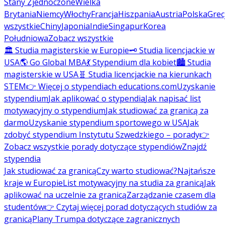
Stany Zjednoczone
Wielka
Brytania
Niemcy
Włochy
Francja
Hiszpania
Austria
Polska
Grec
wszystkie
Chiny
Japonia
Indie
Singapur
Korea
Południowa
Zobacz wszystkie
🏛️ Studia magisterskie w Europie
🗝️ Studia licencjackie w
USA
🌎 Go Global MBA
💃 Stypendium dla kobiet
🏙️ Studia
magisterskie w USA
🧬 Studia licencjackie na kierunkach
STEM
👉 Więcej o stypendiach educations.com
Uzyskanie
stypendium
Jak aplikować o stypendia
Jak napisać list
motywacyjny o stypendium
Jak studiować za granicą za
darmo
Uzyskanie stypendium sportowego w USA
Jak
zdobyć stypendium Instytutu Szwedzkiego – porady
👉
Zobacz wszystkie porady dotyczące stypendiów
Znajdź
stypendia
Jak studiować za granicą
Czy warto studiować?
Najtańsze
kraje w Europie
List motywacyjny na studia za granicą
Jak
aplikować na uczelnie za granicą
Zarządzanie czasem dla
studentów
👉 Czytaj więcej porad dotyczących studiów za
granicą
Plany Trumpa dotyczące zagranicznych