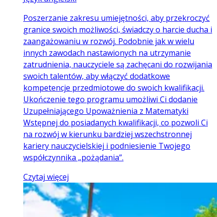
Poszerzanie zakresu umiejętności, aby przekroczyć
granice swoich możliwości, świadczy o harcie ducha i
zaangażowaniu w rozwój. Podobnie jak w wielu
innych zawodach nastawionych na utrzymanie
zatrudnienia, nauczyciele są zachęcani do rozwijania
swoich talentów, aby włączyć dodatkowe
kompetencje przedmiotowe do swoich kwalifikacji.
Ukończenie tego programu umożliwi Ci dodanie
Uzupełniającego Upoważnienia z Matematyki
Wstępnej do posiadanych kwalifikacji, co pozwoli Ci
na rozwój w kierunku bardziej wszechstronnej
kariery nauczycielskiej i podniesienie Twojego
współczynnika „pożądania”.
Czytaj więcej