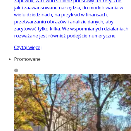
zapewnić zarówno solidne podstawy teoretyczne,
jak i zaawansowane narzędzia, do modelowania w
wielu dziedzinach, na przykład w finansach,
przetwarzaniu obrazów i analizie danych, aby
zacytować tylko kilka. We wspomnianych działaniach
rozważane jest również podejście numeryczne.
Czytaj więcej
Promowane