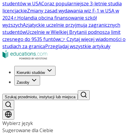
studentów w USA
Coraz popularniejsze 3-letnie studia
licencjackie
Zmiany zasad wydawania wiz F-1 w USA w
2024 r.
Holandia obcina finansowanie szkół
wyższych
Azjatyckie uczelnie przyjmują zagranicznych
studentów
Uczelnie w Wielkiej Brytanii podnoszą limit
czesnego do 9535 funtów
👉 Czytaj więcej wiadomości o
studiach za granicą
Przeglądaj wszystkie artykuły
Kierunki studiów
Zasoby
Szukaj przedmiotu, instytucji lub miejsca
Wybierz język
Sugerowane dla Ciebie