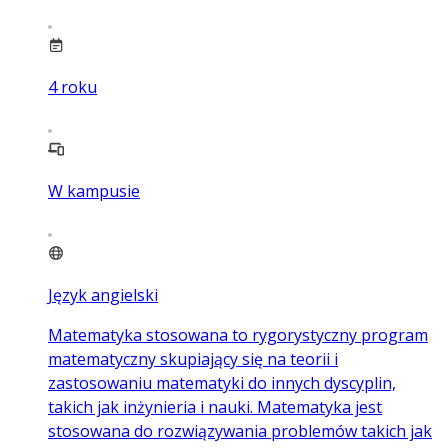
4
roku
W kampusie
Język angielski
Matematyka stosowana to rygorystyczny program
matematyczny skupiający się na teorii i
zastosowaniu matematyki do innych dyscyplin,
takich jak inżynieria i nauki. Matematyka jest
stosowana do rozwiązywania problemów takich jak