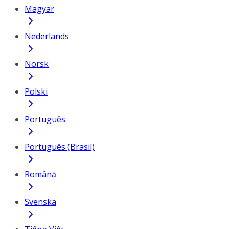
Magyar
Nederlands
Norsk
Polski
Português
Português (Brasil)
Română
Svenska