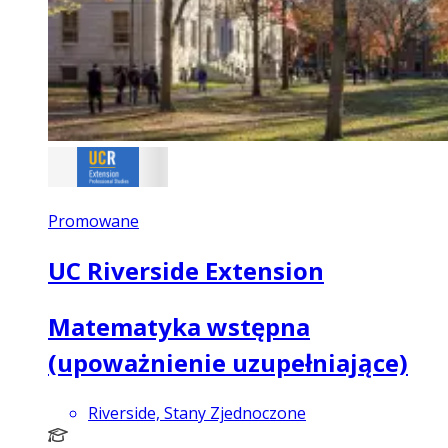
Promowane
UC Riverside Extension
Matematyka wstępna
(upoważnienie uzupełniające)
Riverside, Stany Zjednoczone