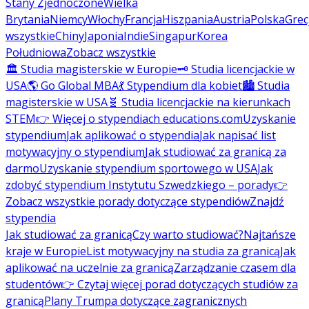
Stany Zjednoczone
Wielka
Brytania
Niemcy
Włochy
Francja
Hiszpania
Austria
Polska
Grec
wszystkie
Chiny
Japonia
Indie
Singapur
Korea
Południowa
Zobacz wszystkie
🏛️ Studia magisterskie w Europie
🗝️ Studia licencjackie w
USA
🌎 Go Global MBA
💃 Stypendium dla kobiet
🏙️ Studia
magisterskie w USA
🧬 Studia licencjackie na kierunkach
STEM
👉 Więcej o stypendiach educations.com
Uzyskanie
stypendium
Jak aplikować o stypendia
Jak napisać list
motywacyjny o stypendium
Jak studiować za granicą za
darmo
Uzyskanie stypendium sportowego w USA
Jak
zdobyć stypendium Instytutu Szwedzkiego – porady
👉
Zobacz wszystkie porady dotyczące stypendiów
Znajdź
stypendia
Jak studiować za granicą
Czy warto studiować?
Najtańsze
kraje w Europie
List motywacyjny na studia za granicą
Jak
aplikować na uczelnie za granicą
Zarządzanie czasem dla
studentów
👉 Czytaj więcej porad dotyczących studiów za
granicą
Plany Trumpa dotyczące zagranicznych