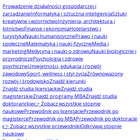
Prowadzenie działalności gospodarczej i
zarządzanie
Informatyka i sztuczna inteligencja
Sztuki
kreatywne i wzornictwo
Inżynieria, architektura i
lotnictwo
Finanse i ekonomia
Hotelarstwo i
turystyka
Nauki humanistyczne
Prawo i nauki
społeczne
Matematyka i nauki fizyczne
Media i
marketing
Medycyna i nauki o zdrowiu
Nauki biologiczne i
przyrodnicze
Psychologia i zdrowie
psychiczne
Umiejętności, edukacja i rozwój
zawodowy
Sport, wellness i styl życia
Zrównoważony
rozwój i środowisko
Znajdź kierunki
Znajdź studia licencjackie
Znajdź studia
magisterskie
Znajdź programy MBA
Znajdź studia
doktoranckie
👉 Zobacz wszystkie stopnie
naukowe
Przewodnik po licencjacie
Przewodnik po
magisterce
Przewodnik po MBA
Przewodnik po doktoracie
👉 Zobacz wszystkie przewodniki
Odkrywaj stopnie
naukowe