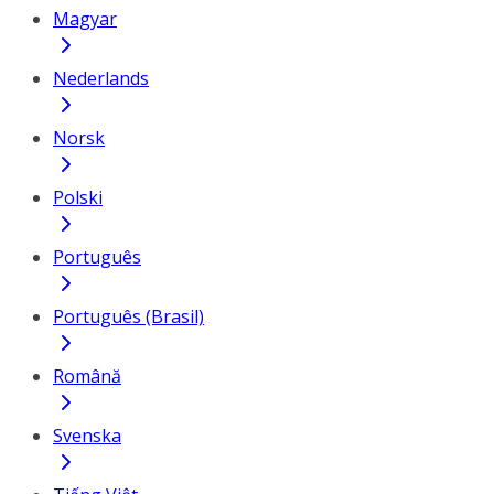
Magyar
Nederlands
Norsk
Polski
Português
Português (Brasil)
Română
Svenska