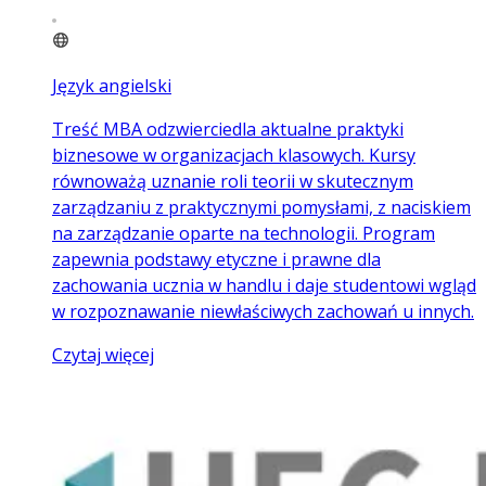
Język angielski
Treść MBA odzwierciedla aktualne praktyki
biznesowe w organizacjach klasowych. Kursy
równoważą uznanie roli teorii w skutecznym
zarządzaniu z praktycznymi pomysłami, z naciskiem
na zarządzanie oparte na technologii. Program
zapewnia podstawy etyczne i prawne dla
zachowania ucznia w handlu i daje studentowi wgląd
w rozpoznawanie niewłaściwych zachowań u innych.
Czytaj więcej