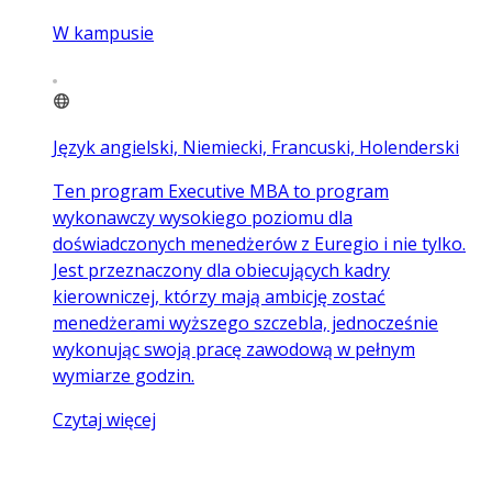
W kampusie
Język angielski, Niemiecki, Francuski, Holenderski
Ten program Executive MBA to program
wykonawczy wysokiego poziomu dla
doświadczonych menedżerów z Euregio i nie tylko.
Jest przeznaczony dla obiecujących kadry
kierowniczej, którzy mają ambicję zostać
menedżerami wyższego szczebla, jednocześnie
wykonując swoją pracę zawodową w pełnym
wymiarze godzin.
Czytaj więcej