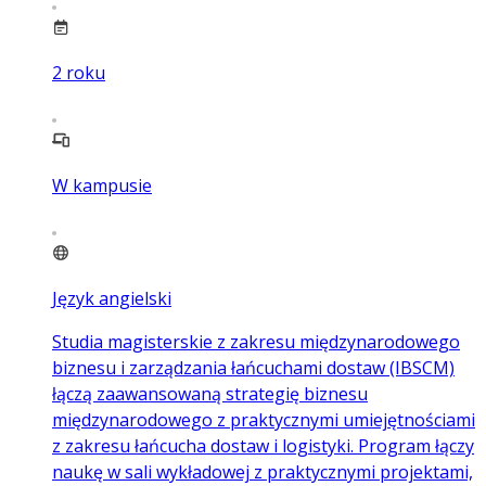
2
roku
W kampusie
Język angielski
Studia magisterskie z zakresu międzynarodowego
biznesu i zarządzania łańcuchami dostaw (IBSCM)
łączą zaawansowaną strategię biznesu
międzynarodowego z praktycznymi umiejętnościami
z zakresu łańcucha dostaw i logistyki. Program łączy
naukę w sali wykładowej z praktycznymi projektami,