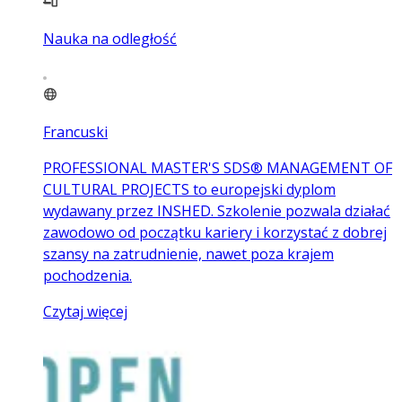
Nauka na odległość
Francuski
PROFESSIONAL MASTER'S SDS® MANAGEMENT OF
CULTURAL PROJECTS to europejski dyplom
wydawany przez INSHED. Szkolenie pozwala działać
zawodowo od początku kariery i korzystać z dobrej
szansy na zatrudnienie, nawet poza krajem
pochodzenia.
Czytaj więcej