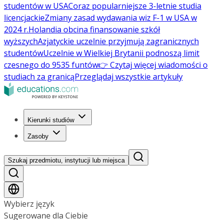
studentów w USA
Coraz popularniejsze 3-letnie studia
licencjackie
Zmiany zasad wydawania wiz F-1 w USA w
2024 r.
Holandia obcina finansowanie szkół
wyższych
Azjatyckie uczelnie przyjmują zagranicznych
studentów
Uczelnie w Wielkiej Brytanii podnoszą limit
czesnego do 9535 funtów
👉 Czytaj więcej wiadomości o
studiach za granicą
Przeglądaj wszystkie artykuły
Kierunki studiów
Zasoby
Szukaj przedmiotu, instytucji lub miejsca
Wybierz język
Sugerowane dla Ciebie