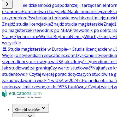
Prowadzenie działalności gospodarczej i zarządzanie
Inform
ekonomia
Hotelarstwo i turystyka
Nauki humanistyczne
Pra
przyrodnicze
Psychologia i zdrowie psychiczne
Umiejętności
Znajdź studia licencjackie
Znajdź studia magisterskie
Znajd
po magisterce
Przewodnik po MBA
Przewodnik po doktorac
Stany Zjednoczone
Wielka Brytania
Niemcy
Włochy
Francja
Hi
wszystkie
🏛️ Studia magisterskie w Europie
🗝️ Studia licencjackie w U
Więcej o stypendiach educations.com
Uzyskanie stypendiu
stypendium sportowego w USA
Jak zdobyć stypendium Ins
Jak studiować za granicą
Czy warto studiować?
Najtańsze kr
studentów
👉 Czytaj więcej porad dotyczących studiów za g
zasad wydawania wiz F-1 w USA w 2024 r.
Holandia obcina f
podnoszą limit czesnego do 9535 funtów
👉 Czytaj więcej 
Kierunki studiów