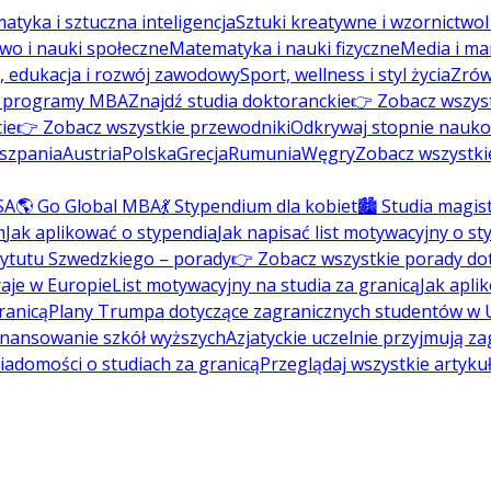
atyka i sztuczna inteligencja
Sztuki kreatywne i wzornictwo
wo i nauki społeczne
Matematyka i nauki fizyczne
Media i ma
, edukacja i rozwój zawodowy
Sport, wellness i styl życia
Zrów
ź programy MBA
Znajdź studia doktoranckie
👉 Zobacz wszys
ie
👉 Zobacz wszystkie przewodniki
Odkrywaj stopnie nauk
szpania
Austria
Polska
Grecja
Rumunia
Węgry
Zobacz wszystki
SA
🌎 Go Global MBA
💃 Stypendium dla kobiet
🏙️ Studia magis
m
Jak aplikować o stypendia
Jak napisać list motywacyjny o s
tytutu Szwedzkiego – porady
👉 Zobacz wszystkie porady do
aje w Europie
List motywacyjny na studia za granicą
Jak apli
ranicą
Plany Trumpa dotyczące zagranicznych studentów w
inansowanie szkół wyższych
Azjatyckie uczelnie przyjmują z
wiadomości o studiach za granicą
Przeglądaj wszystkie artyku