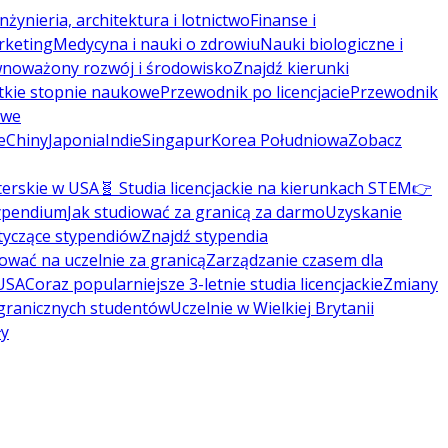
Inżynieria, architektura i lotnictwo
Finanse i
rketing
Medycyna i nauki o zdrowiu
Nauki biologiczne i
noważony rozwój i środowisko
Znajdź kierunki
tkie stopnie naukowe
Przewodnik po licencjacie
Przewodnik
owe
e
Chiny
Japonia
Indie
Singapur
Korea Południowa
Zobacz
terskie w USA
🧬 Studia licencjackie na kierunkach STEM
👉
typendium
Jak studiować za granicą za darmo
Uzyskanie
tyczące stypendiów
Znajdź stypendia
kować na uczelnie za granicą
Zarządzanie czasem dla
 USA
Coraz popularniejsze 3-letnie studia licencjackie
Zmiany
agranicznych studentów
Uczelnie w Wielkiej Brytanii
ły