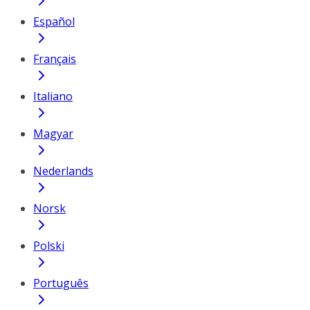
Español
Français
Italiano
Magyar
Nederlands
Norsk
Polski
Português