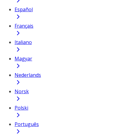
Español
Français
Italiano
Magyar
Nederlands
Norsk
Polski
Português