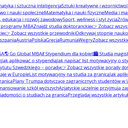
atyka i sztuczna inteligencja
Sztuki kreatywne i wzornictwo
wo i nauki społeczne
Matematyka i nauki fizyczne
Media i ma
, edukacja i rozwój zawodowy
Sport, wellness i styl życia
Zrów
ź programy MBA
Znajdź studia doktoranckie
👉 Zobacz wszys
ie
👉 Zobacz wszystkie przewodniki
Odkrywaj stopnie nauk
szpania
Austria
Polska
Grecja
Rumunia
Węgry
Zobacz wszystki
SA
🌎 Go Global MBA
💃 Stypendium dla kobiet
🏙️ Studia magis
m
Jak aplikować o stypendia
Jak napisać list motywacyjny o s
tytutu Szwedzkiego – porady
👉 Zobacz wszystkie porady do
aje w Europie
List motywacyjny na studia za granicą
Jak apli
ranicą
Plany Trumpa dotyczące zagranicznych studentów w
inansowanie szkół wyższych
Azjatyckie uczelnie przyjmują z
wiadomości o studiach za granicą
Przeglądaj wszystkie artyku