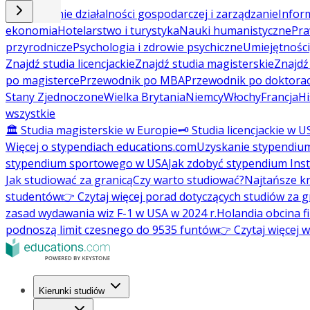
Prowadzenie działalności gospodarczej i zarządzanie
Inform
ekonomia
Hotelarstwo i turystyka
Nauki humanistyczne
Pra
przyrodnicze
Psychologia i zdrowie psychiczne
Umiejętności
Znajdź studia licencjackie
Znajdź studia magisterskie
Znajd
po magisterce
Przewodnik po MBA
Przewodnik po doktorac
Stany Zjednoczone
Wielka Brytania
Niemcy
Włochy
Francja
Hi
wszystkie
🏛️ Studia magisterskie w Europie
🗝️ Studia licencjackie w U
Więcej o stypendiach educations.com
Uzyskanie stypendiu
stypendium sportowego w USA
Jak zdobyć stypendium Ins
Jak studiować za granicą
Czy warto studiować?
Najtańsze kr
studentów
👉 Czytaj więcej porad dotyczących studiów za g
zasad wydawania wiz F-1 w USA w 2024 r.
Holandia obcina f
podnoszą limit czesnego do 9535 funtów
👉 Czytaj więcej 
Kierunki studiów