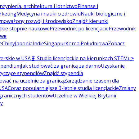
Inżynieria, architektura i lotnictwo
Finanse i
rketing
Medycyna i nauki o zdrowiu
Nauki biologiczne i
noważony rozwój i środowisko
Znajdź kierunki
tkie stopnie naukowe
Przewodnik po licencjacie
Przewodnik
owe
e
Chiny
Japonia
Indie
Singapur
Korea Południowa
Zobacz
terskie w USA
🧬 Studia licencjackie na kierunkach STEM
👉
typendium
Jak studiować za granicą za darmo
Uzyskanie
tyczące stypendiów
Znajdź stypendia
kować na uczelnie za granicą
Zarządzanie czasem dla
 USA
Coraz popularniejsze 3-letnie studia licencjackie
Zmiany
agranicznych studentów
Uczelnie w Wielkiej Brytanii
ły