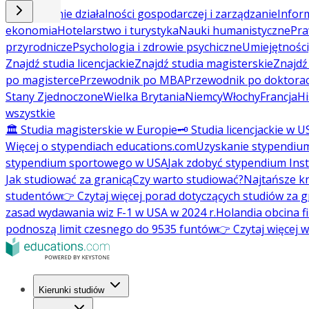
Prowadzenie działalności gospodarczej i zarządzanie
Inform
ekonomia
Hotelarstwo i turystyka
Nauki humanistyczne
Pra
przyrodnicze
Psychologia i zdrowie psychiczne
Umiejętności
Znajdź studia licencjackie
Znajdź studia magisterskie
Znajd
po magisterce
Przewodnik po MBA
Przewodnik po doktorac
Stany Zjednoczone
Wielka Brytania
Niemcy
Włochy
Francja
Hi
wszystkie
🏛️ Studia magisterskie w Europie
🗝️ Studia licencjackie w U
Więcej o stypendiach educations.com
Uzyskanie stypendiu
stypendium sportowego w USA
Jak zdobyć stypendium Ins
Jak studiować za granicą
Czy warto studiować?
Najtańsze kr
studentów
👉 Czytaj więcej porad dotyczących studiów za g
zasad wydawania wiz F-1 w USA w 2024 r.
Holandia obcina f
podnoszą limit czesnego do 9535 funtów
👉 Czytaj więcej 
Kierunki studiów