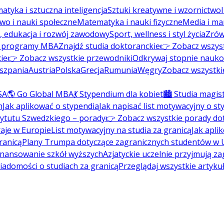
atyka i sztuczna inteligencja
Sztuki kreatywne i wzornictwo
wo i nauki społeczne
Matematyka i nauki fizyczne
Media i ma
, edukacja i rozwój zawodowy
Sport, wellness i styl życia
Zrów
ź programy MBA
Znajdź studia doktoranckie
👉 Zobacz wszys
ie
👉 Zobacz wszystkie przewodniki
Odkrywaj stopnie nauk
szpania
Austria
Polska
Grecja
Rumunia
Węgry
Zobacz wszystki
SA
🌎 Go Global MBA
💃 Stypendium dla kobiet
🏙️ Studia magis
m
Jak aplikować o stypendia
Jak napisać list motywacyjny o s
tytutu Szwedzkiego – porady
👉 Zobacz wszystkie porady do
aje w Europie
List motywacyjny na studia za granicą
Jak apli
ranicą
Plany Trumpa dotyczące zagranicznych studentów w
inansowanie szkół wyższych
Azjatyckie uczelnie przyjmują z
wiadomości o studiach za granicą
Przeglądaj wszystkie artyku