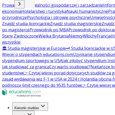
Prowadzenie działalności gospodarczej i zarządzanie
Inform
ekonomia
Hotelarstwo i turystyka
Nauki humanistyczne
Pra
przyrodnicze
Psychologia i zdrowie psychiczne
Umiejętności
Znajdź studia licencjackie
Znajdź studia magisterskie
Znajd
po magisterce
Przewodnik po MBA
Przewodnik po doktorac
Stany Zjednoczone
Wielka Brytania
Niemcy
Włochy
Francja
Hi
wszystkie
🏛️ Studia magisterskie w Europie
🗝️ Studia licencjackie w U
Więcej o stypendiach educations.com
Uzyskanie stypendiu
stypendium sportowego w USA
Jak zdobyć stypendium Ins
Jak studiować za granicą
Czy warto studiować?
Najtańsze kr
studentów
👉 Czytaj więcej porad dotyczących studiów za g
zasad wydawania wiz F-1 w USA w 2024 r.
Holandia obcina f
podnoszą limit czesnego do 9535 funtów
👉 Czytaj więcej 
Kierunki studiów