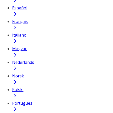
Español
Français
Italiano
Magyar
Nederlands
Norsk
Polski
Português