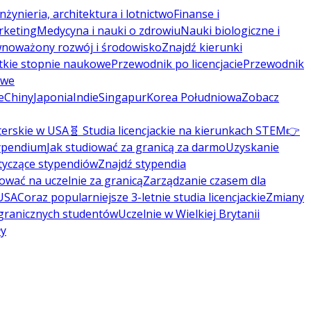
Inżynieria, architektura i lotnictwo
Finanse i
rketing
Medycyna i nauki o zdrowiu
Nauki biologiczne i
noważony rozwój i środowisko
Znajdź kierunki
tkie stopnie naukowe
Przewodnik po licencjacie
Przewodnik
owe
e
Chiny
Japonia
Indie
Singapur
Korea Południowa
Zobacz
terskie w USA
🧬 Studia licencjackie na kierunkach STEM
👉
typendium
Jak studiować za granicą za darmo
Uzyskanie
tyczące stypendiów
Znajdź stypendia
kować na uczelnie za granicą
Zarządzanie czasem dla
 USA
Coraz popularniejsze 3-letnie studia licencjackie
Zmiany
agranicznych studentów
Uczelnie w Wielkiej Brytanii
ły