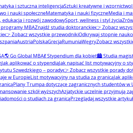
atyka i sztuczna inteligencja
Sztuki kreatywne i wzornictwo
wo i nauki społeczne
Matematyka i nauki fizyczne
Media i ma
, edukacja i rozwój zawodowy
Sport, wellness i styl życia
Zrów
ź programy MBA
Znajdź studia doktoranckie
👉 Zobacz wszys
ie
👉 Zobacz wszystkie przewodniki
Odkrywaj stopnie nauk
szpania
Austria
Polska
Grecja
Rumunia
Węgry
Zobacz wszystki
SA
🌎 Go Global MBA
💃 Stypendium dla kobiet
🏙️ Studia magis
m
Jak aplikować o stypendia
Jak napisać list motywacyjny o s
tytutu Szwedzkiego – porady
👉 Zobacz wszystkie porady do
aje w Europie
List motywacyjny na studia za granicą
Jak apli
ranicą
Plany Trumpa dotyczące zagranicznych studentów w
inansowanie szkół wyższych
Azjatyckie uczelnie przyjmują z
wiadomości o studiach za granicą
Przeglądaj wszystkie artyku