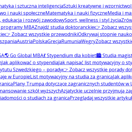
atyka i sztuczna inteligencja
Sztuki kreatywne i wzornictwo
wo i nauki społeczne
Matematyka i nauki fizyczne
Media i ma
, edukacja i rozwój zawodowy
Sport, wellness i styl życia
Zrów
ź programy MBA
Znajdź studia doktoranckie
👉 Zobacz wszys
ie
👉 Zobacz wszystkie przewodniki
Odkrywaj stopnie nauk
szpania
Austria
Polska
Grecja
Rumunia
Węgry
Zobacz wszystki
SA
🌎 Go Global MBA
💃 Stypendium dla kobiet
🏙️ Studia magis
m
Jak aplikować o stypendia
Jak napisać list motywacyjny o s
tytutu Szwedzkiego – porady
👉 Zobacz wszystkie porady do
aje w Europie
List motywacyjny na studia za granicą
Jak apli
ranicą
Plany Trumpa dotyczące zagranicznych studentów w
inansowanie szkół wyższych
Azjatyckie uczelnie przyjmują z
wiadomości o studiach za granicą
Przeglądaj wszystkie artyku