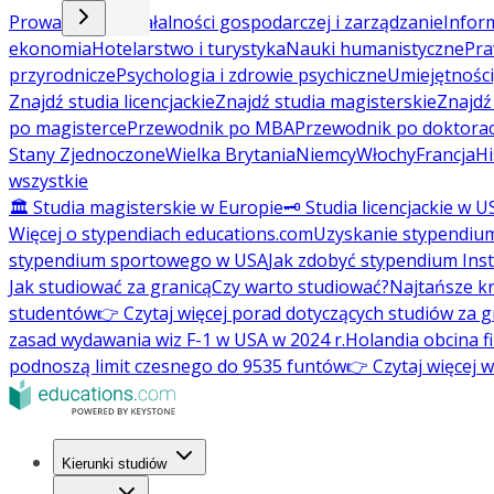
Prowadzenie działalności gospodarczej i zarządzanie
Inform
ekonomia
Hotelarstwo i turystyka
Nauki humanistyczne
Pra
przyrodnicze
Psychologia i zdrowie psychiczne
Umiejętności
Znajdź studia licencjackie
Znajdź studia magisterskie
Znajd
po magisterce
Przewodnik po MBA
Przewodnik po doktorac
Stany Zjednoczone
Wielka Brytania
Niemcy
Włochy
Francja
Hi
wszystkie
🏛️ Studia magisterskie w Europie
🗝️ Studia licencjackie w U
Więcej o stypendiach educations.com
Uzyskanie stypendiu
stypendium sportowego w USA
Jak zdobyć stypendium Ins
Jak studiować za granicą
Czy warto studiować?
Najtańsze kr
studentów
👉 Czytaj więcej porad dotyczących studiów za g
zasad wydawania wiz F-1 w USA w 2024 r.
Holandia obcina f
podnoszą limit czesnego do 9535 funtów
👉 Czytaj więcej 
Kierunki studiów