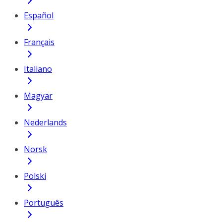
Español
Français
Italiano
Magyar
Nederlands
Norsk
Polski
Português