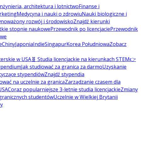
Inżynieria, architektura i lotnictwo
Finanse i
rketing
Medycyna i nauki o zdrowiu
Nauki biologiczne i
noważony rozwój i środowisko
Znajdź kierunki
tkie stopnie naukowe
Przewodnik po licencjacie
Przewodnik
owe
e
Chiny
Japonia
Indie
Singapur
Korea Południowa
Zobacz
terskie w USA
🧬 Studia licencjackie na kierunkach STEM
👉
typendium
Jak studiować za granicą za darmo
Uzyskanie
tyczące stypendiów
Znajdź stypendia
kować na uczelnie za granicą
Zarządzanie czasem dla
 USA
Coraz popularniejsze 3-letnie studia licencjackie
Zmiany
agranicznych studentów
Uczelnie w Wielkiej Brytanii
ły