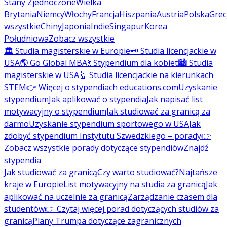
Stany Zjednoczone
Wielka
Brytania
Niemcy
Włochy
Francja
Hiszpania
Austria
Polska
Grec
wszystkie
Chiny
Japonia
Indie
Singapur
Korea
Południowa
Zobacz wszystkie
🏛️ Studia magisterskie w Europie
🗝️ Studia licencjackie w
USA
🌎 Go Global MBA
💃 Stypendium dla kobiet
🏙️ Studia
magisterskie w USA
🧬 Studia licencjackie na kierunkach
STEM
👉 Więcej o stypendiach educations.com
Uzyskanie
stypendium
Jak aplikować o stypendia
Jak napisać list
motywacyjny o stypendium
Jak studiować za granicą za
darmo
Uzyskanie stypendium sportowego w USA
Jak
zdobyć stypendium Instytutu Szwedzkiego – porady
👉
Zobacz wszystkie porady dotyczące stypendiów
Znajdź
stypendia
Jak studiować za granicą
Czy warto studiować?
Najtańsze
kraje w Europie
List motywacyjny na studia za granicą
Jak
aplikować na uczelnie za granicą
Zarządzanie czasem dla
studentów
👉 Czytaj więcej porad dotyczących studiów za
granicą
Plany Trumpa dotyczące zagranicznych