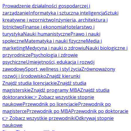
Prowadzenie działalności gospodarczej i
zarządzanie
Informatyka i sztuczna inteligencja
Sztuki
kreatywne i wzornictwo
Inżynieria, architektura i
lotnictwo
Finanse i ekonomia
Hotelarstwo i
turystyka
Nauki humanistyczne
Prawo i nauki
społeczne
Matematyka i nauki fizyczne
Media i
marketing
Medycyna i nauki o zdrowiu
Nauki biologiczne i
przyrodnicze
Psychologia i zdrowie
psychiczne
Umiejętności, edukacja i rozwój
zawodowy
Sport, wellness i styl życia
Zrównoważony
rozwój i środowisko
Znajdź kierunki
Znajdź studia licencjackie
Znajdź studia
magisterskie
Znajdź programy MBA
Znajdź studia
doktoranckie
👉 Zobacz wszystkie stopnie
naukowe
Przewodnik po licencjacie
Przewodnik po
magisterce
Przewodnik po MBA
Przewodnik po doktoracie
👉 Zobacz wszystkie przewodniki
Odkrywaj stopnie
naukowe