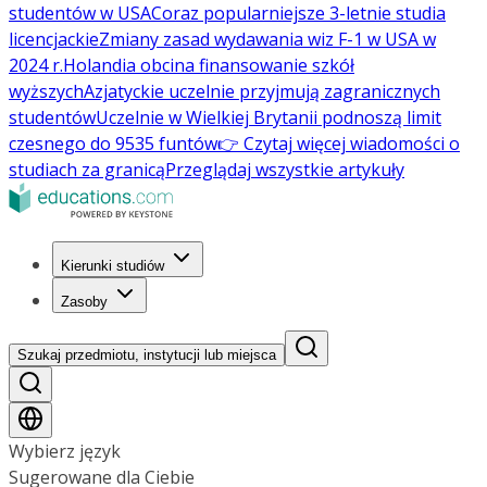
studentów w USA
Coraz popularniejsze 3-letnie studia
licencjackie
Zmiany zasad wydawania wiz F-1 w USA w
2024 r.
Holandia obcina finansowanie szkół
wyższych
Azjatyckie uczelnie przyjmują zagranicznych
studentów
Uczelnie w Wielkiej Brytanii podnoszą limit
czesnego do 9535 funtów
👉 Czytaj więcej wiadomości o
studiach za granicą
Przeglądaj wszystkie artykuły
Kierunki studiów
Zasoby
Szukaj przedmiotu, instytucji lub miejsca
Wybierz język
Sugerowane dla Ciebie