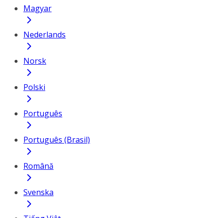
Magyar
Nederlands
Norsk
Polski
Português
Português (Brasil)
Română
Svenska