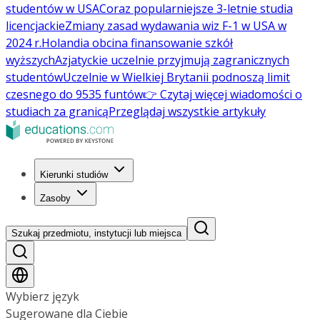
studentów w USA
Coraz popularniejsze 3-letnie studia
licencjackie
Zmiany zasad wydawania wiz F-1 w USA w
2024 r.
Holandia obcina finansowanie szkół
wyższych
Azjatyckie uczelnie przyjmują zagranicznych
studentów
Uczelnie w Wielkiej Brytanii podnoszą limit
czesnego do 9535 funtów
👉 Czytaj więcej wiadomości o
studiach za granicą
Przeglądaj wszystkie artykuły
Kierunki studiów
Zasoby
Szukaj przedmiotu, instytucji lub miejsca
Wybierz język
Sugerowane dla Ciebie