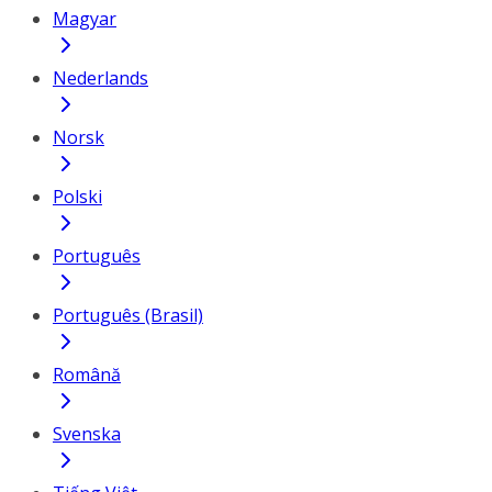
Magyar
Nederlands
Norsk
Polski
Português
Português (Brasil)
Română
Svenska