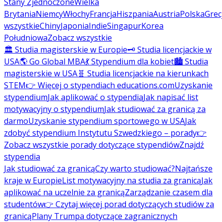
Stany Zjednoczone
Wielka
Brytania
Niemcy
Włochy
Francja
Hiszpania
Austria
Polska
Grec
wszystkie
Chiny
Japonia
Indie
Singapur
Korea
Południowa
Zobacz wszystkie
🏛️ Studia magisterskie w Europie
🗝️ Studia licencjackie w
USA
🌎 Go Global MBA
💃 Stypendium dla kobiet
🏙️ Studia
magisterskie w USA
🧬 Studia licencjackie na kierunkach
STEM
👉 Więcej o stypendiach educations.com
Uzyskanie
stypendium
Jak aplikować o stypendia
Jak napisać list
motywacyjny o stypendium
Jak studiować za granicą za
darmo
Uzyskanie stypendium sportowego w USA
Jak
zdobyć stypendium Instytutu Szwedzkiego – porady
👉
Zobacz wszystkie porady dotyczące stypendiów
Znajdź
stypendia
Jak studiować za granicą
Czy warto studiować?
Najtańsze
kraje w Europie
List motywacyjny na studia za granicą
Jak
aplikować na uczelnie za granicą
Zarządzanie czasem dla
studentów
👉 Czytaj więcej porad dotyczących studiów za
granicą
Plany Trumpa dotyczące zagranicznych