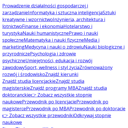
Prowadzenie działalności gospodarczej i
zarządzanie
Informatyka i sztuczna inteligencja
Sztuki
kreatywne i wzornictwo
Inżynieria, architektura i
lotnictwo
Finanse i ekonomia
Hotelarstwo i
turystyka
Nauki humanistyczne
Prawo i nauki
społeczne
Matematyka i nauki fizyczne
Media i
marketing
Medycyna i nauki o zdrowiu
Nauki biologiczne i
przyrodnicze
Psychologia i zdrowie
psychiczne
Umiejętności, edukacja i rozwój
zawodowy
Sport, wellness i styl życia
Zrównoważony
rozwój i środowisko
Znajdź kierunki
Znajdź studia licencjackie
Znajdź studia
magisterskie
Znajdź programy MBA
Znajdź studia
doktoranckie
👉 Zobacz wszystkie stopnie
naukowe
Przewodnik po licencjacie
Przewodnik po
magisterce
Przewodnik po MBA
Przewodnik po doktoracie
👉 Zobacz wszystkie przewodniki
Odkrywaj stopnie
naukowe