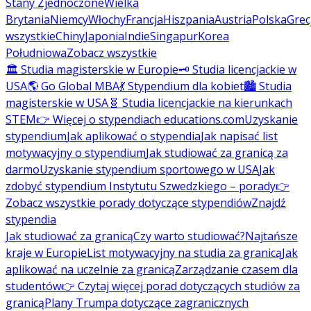
Stany Zjednoczone
Wielka
Brytania
Niemcy
Włochy
Francja
Hiszpania
Austria
Polska
Grec
wszystkie
Chiny
Japonia
Indie
Singapur
Korea
Południowa
Zobacz wszystkie
🏛️ Studia magisterskie w Europie
🗝️ Studia licencjackie w
USA
🌎 Go Global MBA
💃 Stypendium dla kobiet
🏙️ Studia
magisterskie w USA
🧬 Studia licencjackie na kierunkach
STEM
👉 Więcej o stypendiach educations.com
Uzyskanie
stypendium
Jak aplikować o stypendia
Jak napisać list
motywacyjny o stypendium
Jak studiować za granicą za
darmo
Uzyskanie stypendium sportowego w USA
Jak
zdobyć stypendium Instytutu Szwedzkiego – porady
👉
Zobacz wszystkie porady dotyczące stypendiów
Znajdź
stypendia
Jak studiować za granicą
Czy warto studiować?
Najtańsze
kraje w Europie
List motywacyjny na studia za granicą
Jak
aplikować na uczelnie za granicą
Zarządzanie czasem dla
studentów
👉 Czytaj więcej porad dotyczących studiów za
granicą
Plany Trumpa dotyczące zagranicznych