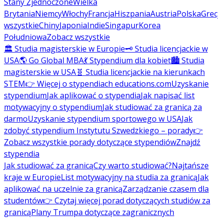
Stany Zjednoczone
Wielka
Brytania
Niemcy
Włochy
Francja
Hiszpania
Austria
Polska
Grec
wszystkie
Chiny
Japonia
Indie
Singapur
Korea
Południowa
Zobacz wszystkie
🏛️ Studia magisterskie w Europie
🗝️ Studia licencjackie w
USA
🌎 Go Global MBA
💃 Stypendium dla kobiet
🏙️ Studia
magisterskie w USA
🧬 Studia licencjackie na kierunkach
STEM
👉 Więcej o stypendiach educations.com
Uzyskanie
stypendium
Jak aplikować o stypendia
Jak napisać list
motywacyjny o stypendium
Jak studiować za granicą za
darmo
Uzyskanie stypendium sportowego w USA
Jak
zdobyć stypendium Instytutu Szwedzkiego – porady
👉
Zobacz wszystkie porady dotyczące stypendiów
Znajdź
stypendia
Jak studiować za granicą
Czy warto studiować?
Najtańsze
kraje w Europie
List motywacyjny na studia za granicą
Jak
aplikować na uczelnie za granicą
Zarządzanie czasem dla
studentów
👉 Czytaj więcej porad dotyczących studiów za
granicą
Plany Trumpa dotyczące zagranicznych