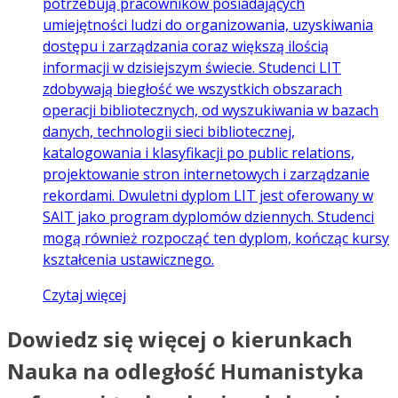
potrzebują pracowników posiadających
umiejętności ludzi do organizowania, uzyskiwania
dostępu i zarządzania coraz większą ilością
informacji w dzisiejszym świecie. Studenci LIT
zdobywają biegłość we wszystkich obszarach
operacji bibliotecznych, od wyszukiwania w bazach
danych, technologii sieci bibliotecznej,
katalogowania i klasyfikacji po public relations,
projektowanie stron internetowych i zarządzanie
rekordami. Dwuletni dyplom LIT jest oferowany w
SAIT jako program dyplomów dziennych. Studenci
mogą również rozpocząć ten dyplom, kończąc kursy
kształcenia ustawicznego.
Czytaj więcej
Dowiedz się więcej o kierunkach
Nauka na odległość Humanistyka