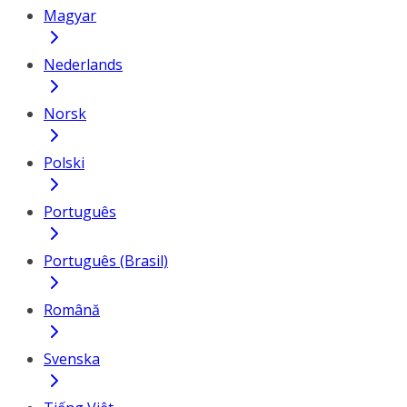
Magyar
Nederlands
Norsk
Polski
Português
Português (Brasil)
Română
Svenska