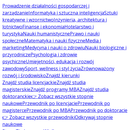
Prowadzenie działalności gospodarczej i
zarządzanie
Informatyka i sztuczna inteligencja
Sztuki
kreatywne i wzornictwo
Inżynieria, architektura i
lotnictwo
Finanse i ekonomia
Hotelarstwo i
turystyka
Nauki humanistyczne
Prawo i nauki
społeczne
Matematyka i nauki fizyczne
Media i
marketing
Medycyna i nauki o zdrowiu
Nauki biologiczne i
przyrodnicze
Psychologia i zdrowie
psychiczne
Umiejętności, edukacja i rozwój
zawodowy
Sport, wellness i styl życia
Zrównoważony
rozwój i środowisko
Znajdź kierunki
Znajdź studia licencjackie
Znajdź studia
magisterskie
Znajdź programy MBA
Znajdź studia
doktoranckie
👉 Zobacz wszystkie stopnie
naukowe
Przewodnik po licencjacie
Przewodnik po
magisterce
Przewodnik po MBA
Przewodnik po doktoracie
👉 Zobacz wszystkie przewodniki
Odkrywaj stopnie
naukowe