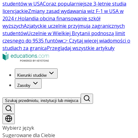
studentów w USA
Coraz popularniejsze 3-letnie studia
licencjackie
Zmiany zasad wydawania wiz F-1 w USA w
2024 r.
Holandia obcina finansowanie szkół
wyższych
Azjatyckie uczelnie przyjmują zagranicznych
studentów
Uczelnie w Wielkiej Brytanii podnoszą limit
czesnego do 9535 funtów
👉 Czytaj więcej wiadomości o
studiach za granicą
Przeglądaj wszystkie artykuły
Kierunki studiów
Zasoby
Szukaj przedmiotu, instytucji lub miejsca
Wybierz język
Sugerowane dla Ciebie