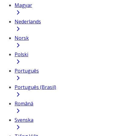
Magyar
Nederlands
Norsk
Polski
Português
Português (Brasil)
Română
Svenska