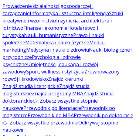
Prowadzenie działalności gospodarczej i
zarządzanie
Informatyka i sztuczna inteligencja
Sztuki
kreatywne i wzornictwo
Inżynieria, architektura i
lotnictwo
Finanse i ekonomia
Hotelarstwo i
turystyka
Nauki humanistyczne
Prawo i nauki
społeczne
Matematyka i nauki fizyczne
Media i
marketing
Medycyna i nauki o zdrowiu
Nauki biologiczne i
przyrodnicze
Psychologia i zdrowie
psychiczne
Umiejętności, edukacja i rozwój
zawodowy
Sport, wellness i styl życia
Zrównoważony
rozwój i środowisko
Znajdź kierunki
Znajdź studia licencjackie
Znajdź studia
magisterskie
Znajdź programy MBA
Znajdź studia
doktoranckie
👉 Zobacz wszystkie stopnie
naukowe
Przewodnik po licencjacie
Przewodnik po
magisterce
Przewodnik po MBA
Przewodnik po doktoracie
👉 Zobacz wszystkie przewodniki
Odkrywaj stopnie
naukowe