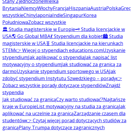
Stany Zjednoczone
Wielka
Brytania
Niemcy
Włochy
Francja
Hiszpania
Austria
Polska
Grec
wszystkie
Chiny
Japonia
Indie
Singapur
Korea
Południowa
Zobacz wszystkie
🏛️ Studia magisterskie w Europie
🗝️ Studia licencjackie w
USA
🌎 Go Global MBA
💃 Stypendium dla kobiet
🏙️ Studia
magisterskie w USA
🧬 Studia licencjackie na kierunkach
STEM
👉 Więcej o stypendiach educations.com
Uzyskanie
stypendium
Jak aplikować o stypendia
Jak napisać list
motywacyjny o stypendium
Jak studiować za granicą za
darmo
Uzyskanie stypendium sportowego w USA
Jak
zdobyć stypendium Instytutu Szwedzkiego – porady
👉
Zobacz wszystkie porady dotyczące stypendiów
Znajdź
stypendia
Jak studiować za granicą
Czy warto studiować?
Najtańsze
kraje w Europie
List motywacyjny na studia za granicą
Jak
aplikować na uczelnie za granicą
Zarządzanie czasem dla
studentów
👉 Czytaj więcej porad dotyczących studiów za
granicą
Plany Trumpa dotyczące zagranicznych