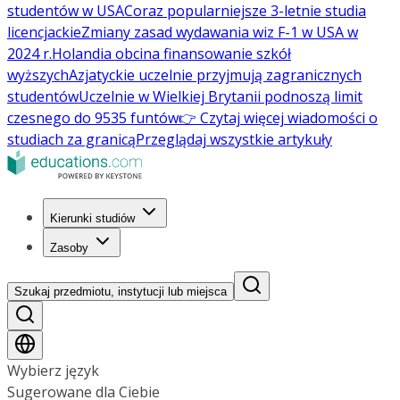
studentów w USA
Coraz popularniejsze 3-letnie studia
licencjackie
Zmiany zasad wydawania wiz F-1 w USA w
2024 r.
Holandia obcina finansowanie szkół
wyższych
Azjatyckie uczelnie przyjmują zagranicznych
studentów
Uczelnie w Wielkiej Brytanii podnoszą limit
czesnego do 9535 funtów
👉 Czytaj więcej wiadomości o
studiach za granicą
Przeglądaj wszystkie artykuły
Kierunki studiów
Zasoby
Szukaj przedmiotu, instytucji lub miejsca
Wybierz język
Sugerowane dla Ciebie