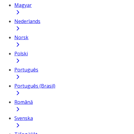
Magyar
Nederlands
Norsk
Polski
Português
Português (Brasil)
Română
Svenska