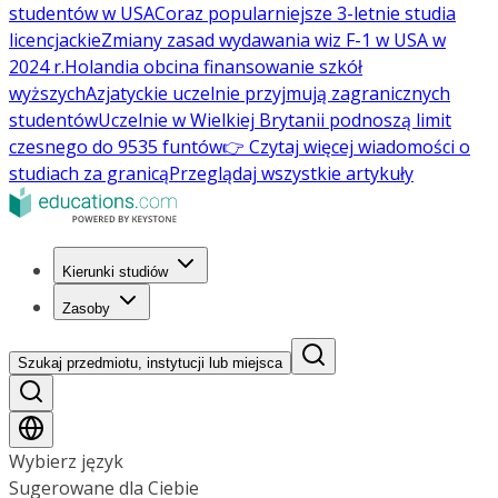
studentów w USA
Coraz popularniejsze 3-letnie studia
licencjackie
Zmiany zasad wydawania wiz F-1 w USA w
2024 r.
Holandia obcina finansowanie szkół
wyższych
Azjatyckie uczelnie przyjmują zagranicznych
studentów
Uczelnie w Wielkiej Brytanii podnoszą limit
czesnego do 9535 funtów
👉 Czytaj więcej wiadomości o
studiach za granicą
Przeglądaj wszystkie artykuły
Kierunki studiów
Zasoby
Szukaj przedmiotu, instytucji lub miejsca
Wybierz język
Sugerowane dla Ciebie