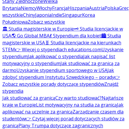
Stany Zjednoczone
Wielka
Brytania
Niemcy
Włochy
Francja
Hiszpania
Austria
Polska
Grec
wszystkie
Chiny
Japonia
Indie
Singapur
Korea
Południowa
Zobacz wszystkie
🏛️ Studia magisterskie w Europie
🗝️ Studia licencjackie w
USA
🌎 Go Global MBA
💃 Stypendium dla kobiet
🏙️ Studia
magisterskie w USA
🧬 Studia licencjackie na kierunkach
STEM
👉 Więcej o stypendiach educations.com
Uzyskanie
stypendium
Jak aplikować o stypendia
Jak napisać list
motywacyjny o stypendium
Jak studiować za granicą za
darmo
Uzyskanie stypendium sportowego w USA
Jak
zdobyć stypendium Instytutu Szwedzkiego – porady
👉
Zobacz wszystkie porady dotyczące stypendiów
Znajdź
stypendia
Jak studiować za granicą
Czy warto studiować?
Najtańsze
kraje w Europie
List motywacyjny na studia za granicą
Jak
aplikować na uczelnie za granicą
Zarządzanie czasem dla
studentów
👉 Czytaj więcej porad dotyczących studiów za
granicą
Plany Trumpa dotyczące zagranicznych