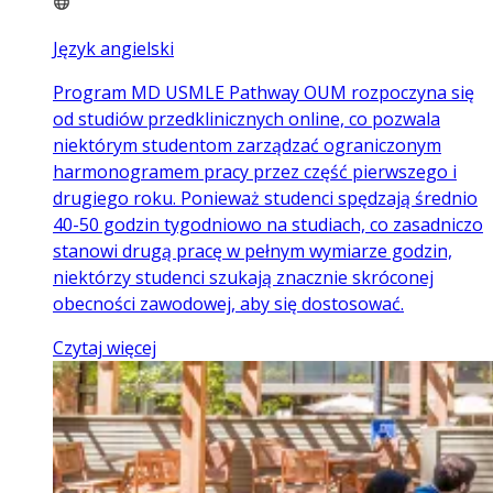
Język angielski
Program MD USMLE Pathway OUM rozpoczyna się
od studiów przedklinicznych online, co pozwala
niektórym studentom zarządzać ograniczonym
harmonogramem pracy przez część pierwszego i
drugiego roku. Ponieważ studenci spędzają średnio
40-50 godzin tygodniowo na studiach, co zasadniczo
stanowi drugą pracę w pełnym wymiarze godzin,
niektórzy studenci szukają znacznie skróconej
obecności zawodowej, aby się dostosować.
Czytaj więcej