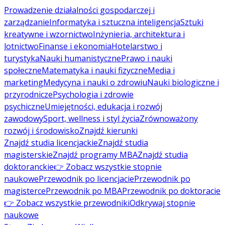
Prowadzenie działalności gospodarczej i
zarządzanie
Informatyka i sztuczna inteligencja
Sztuki
kreatywne i wzornictwo
Inżynieria, architektura i
lotnictwo
Finanse i ekonomia
Hotelarstwo i
turystyka
Nauki humanistyczne
Prawo i nauki
społeczne
Matematyka i nauki fizyczne
Media i
marketing
Medycyna i nauki o zdrowiu
Nauki biologiczne i
przyrodnicze
Psychologia i zdrowie
psychiczne
Umiejętności, edukacja i rozwój
zawodowy
Sport, wellness i styl życia
Zrównoważony
rozwój i środowisko
Znajdź kierunki
Znajdź studia licencjackie
Znajdź studia
magisterskie
Znajdź programy MBA
Znajdź studia
doktoranckie
👉 Zobacz wszystkie stopnie
naukowe
Przewodnik po licencjacie
Przewodnik po
magisterce
Przewodnik po MBA
Przewodnik po doktoracie
👉 Zobacz wszystkie przewodniki
Odkrywaj stopnie
naukowe