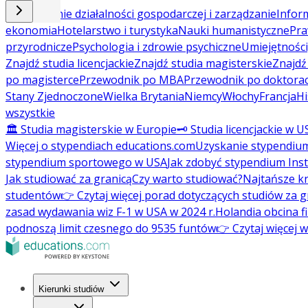
Prowadzenie działalności gospodarczej i zarządzanie
Inform
ekonomia
Hotelarstwo i turystyka
Nauki humanistyczne
Pra
przyrodnicze
Psychologia i zdrowie psychiczne
Umiejętności
Znajdź studia licencjackie
Znajdź studia magisterskie
Znajd
po magisterce
Przewodnik po MBA
Przewodnik po doktorac
Stany Zjednoczone
Wielka Brytania
Niemcy
Włochy
Francja
Hi
wszystkie
🏛️ Studia magisterskie w Europie
🗝️ Studia licencjackie w U
Więcej o stypendiach educations.com
Uzyskanie stypendiu
stypendium sportowego w USA
Jak zdobyć stypendium Ins
Jak studiować za granicą
Czy warto studiować?
Najtańsze kr
studentów
👉 Czytaj więcej porad dotyczących studiów za g
zasad wydawania wiz F-1 w USA w 2024 r.
Holandia obcina f
podnoszą limit czesnego do 9535 funtów
👉 Czytaj więcej 
Kierunki studiów