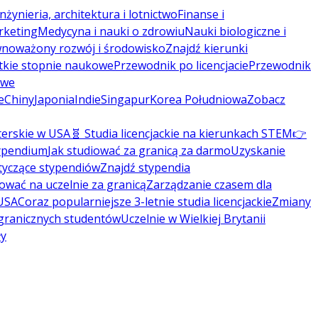
Inżynieria, architektura i lotnictwo
Finanse i
rketing
Medycyna i nauki o zdrowiu
Nauki biologiczne i
noważony rozwój i środowisko
Znajdź kierunki
tkie stopnie naukowe
Przewodnik po licencjacie
Przewodnik
owe
e
Chiny
Japonia
Indie
Singapur
Korea Południowa
Zobacz
terskie w USA
🧬 Studia licencjackie na kierunkach STEM
👉
typendium
Jak studiować za granicą za darmo
Uzyskanie
tyczące stypendiów
Znajdź stypendia
kować na uczelnie za granicą
Zarządzanie czasem dla
 USA
Coraz popularniejsze 3-letnie studia licencjackie
Zmiany
agranicznych studentów
Uczelnie w Wielkiej Brytanii
ły