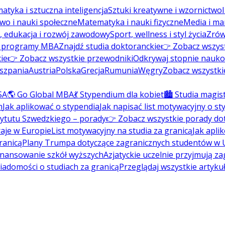
atyka i sztuczna inteligencja
Sztuki kreatywne i wzornictwo
wo i nauki społeczne
Matematyka i nauki fizyczne
Media i ma
, edukacja i rozwój zawodowy
Sport, wellness i styl życia
Zrów
ź programy MBA
Znajdź studia doktoranckie
👉 Zobacz wszys
ie
👉 Zobacz wszystkie przewodniki
Odkrywaj stopnie nauk
szpania
Austria
Polska
Grecja
Rumunia
Węgry
Zobacz wszystki
SA
🌎 Go Global MBA
💃 Stypendium dla kobiet
🏙️ Studia magis
m
Jak aplikować o stypendia
Jak napisać list motywacyjny o s
tytutu Szwedzkiego – porady
👉 Zobacz wszystkie porady do
aje w Europie
List motywacyjny na studia za granicą
Jak apli
ranicą
Plany Trumpa dotyczące zagranicznych studentów w
inansowanie szkół wyższych
Azjatyckie uczelnie przyjmują z
wiadomości o studiach za granicą
Przeglądaj wszystkie artyku