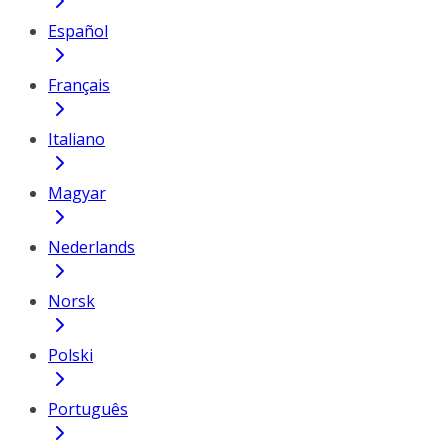
Español
Français
Italiano
Magyar
Nederlands
Norsk
Polski
Português